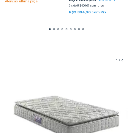
Atenção, última peça!
6
x
de
R$426,67
sem juros
R$2.304,00
com
Pix
1
/
4