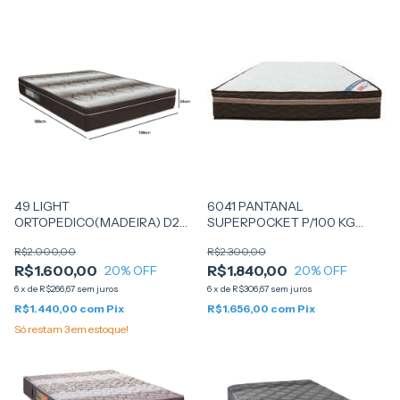
49 LIGHT
6041 PANTANAL
ORTOPEDICO(MADEIRA) D28
SUPERPOCKET P/100 KG
PARA 120 KG 138X188X24 -
138X188X25 -ORTOBOM
R$2.000,00
R$2.300,00
ORTOBOM
R$1.600,00
R$1.840,00
20
% OFF
20
% OFF
6
x
de
R$266,67
sem juros
6
x
de
R$306,67
sem juros
R$1.440,00
com
Pix
R$1.656,00
com
Pix
Só restam
3
em estoque!