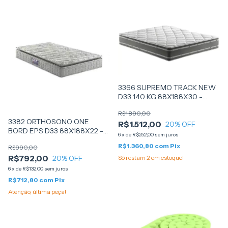
3366 SUPREMO TRACK NEW
D33 140 KG 88X188X30 -
(6597) - ANJOS
R$1.890,00
3382 ORTHOSONO ONE
R$1.512,00
20
% OFF
BORD EPS D33 88X188X22 -
6
x
de
R$252,00
sem juros
(48845) - PILLOW TOP -
R$1.360,80
com
Pix
R$990,00
ANJOS
R$792,00
20
% OFF
Só restam
2
em estoque!
6
x
de
R$132,00
sem juros
R$712,80
com
Pix
Atenção, última peça!