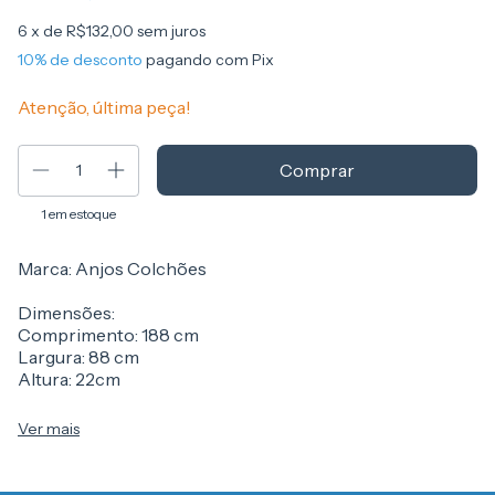
6
x de
R$132,00
sem juros
10% de desconto
pagando com Pix
Atenção, última peça!
1
em estoque
Marca: Anjos Colchões
Dimensões:
Comprimento: 188 cm
Largura: 88 cm
Altura: 22cm
Tipo de Pillow:
Ver mais
- Pillow Top Americano
Tipo de Bordado do Tecido de Revestimento: