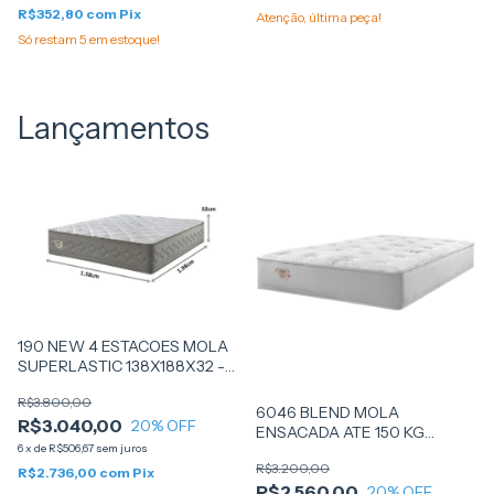
R$352,80
com
Pix
Atenção, última peça!
Só restam
5
em estoque!
Lançamentos
190 NEW 4 ESTACOES MOLA
SUPERLASTIC 138X188X32 -
(G14GB000511) - ECOFLEX
R$3.800,00
6046 BLEND MOLA
R$3.040,00
20
% OFF
ENSACADA ATE 150 KG
6
x
de
R$506,67
sem juros
138X188X31 - ECOFLEX
R$3.200,00
R$2.736,00
com
Pix
R$2.560,00
20
% OFF