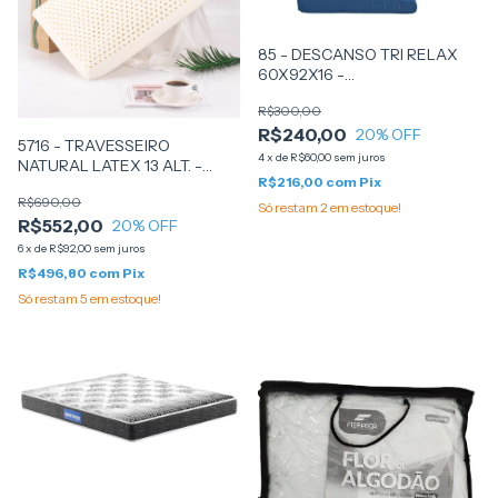
85 - DESCANSO TRI RELAX
60X92X16 -
(211060060092162) -
R$300,00
SANKONFORT
R$240,00
20
% OFF
5716 - TRAVESSEIRO
4
x
de
R$60,00
sem juros
NATURAL LATEX 13 ALT. -
R$216,00
com
Pix
PILLOWTEX
R$690,00
Só restam
2
em estoque!
R$552,00
20
% OFF
6
x
de
R$92,00
sem juros
R$496,80
com
Pix
Só restam
5
em estoque!