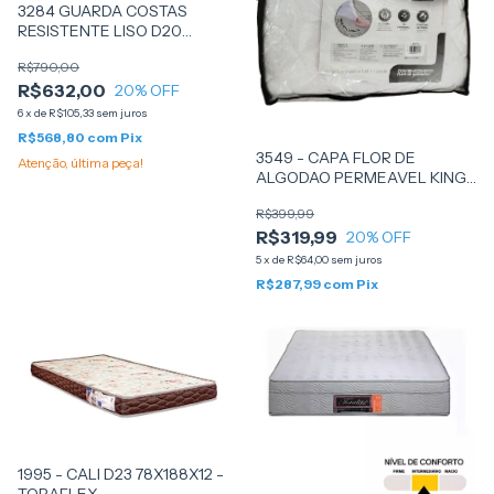
3284 GUARDA COSTAS
RESISTENTE LISO D20
128X188X12 - (PA51626) -
R$790,00
PROBEL
R$632,00
20
% OFF
6
x
de
R$105,33
sem juros
R$568,80
com
Pix
3549 - CAPA FLOR DE
Atenção, última peça!
ALGODAO PERMEAVEL KING
CASAL 193X200 - (9713) -
R$399,99
FIBRASCA
R$319,99
20
% OFF
5
x
de
R$64,00
sem juros
R$287,99
com
Pix
1995 - CALI D23 78X188X12 -