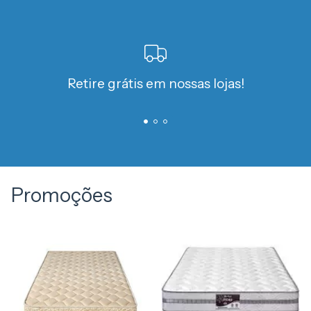
- Contínuo
Tipo Tecido de Forração Revestimento:
- Poliéster
Cor do Tecido do Tampo:
Retire grátis em nossas lojas!
- Claro Estampado
Tipo de Tecido de Revestimento da Faixa Lateral:
- Bordado
Cor do Tecido de Revestimento da Faixa Lateral:
- Clara
Promoções
Tecido com Tratamento:
- AntiÁcaro e AntiFungo
Modo de Utilização:
- One Side
Tipo de Forração do Revestimento Inferior:
- Antiderrapante