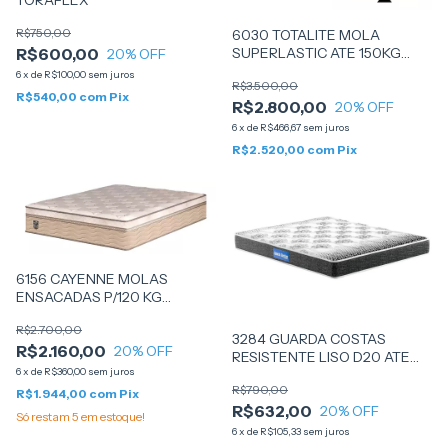
TORAFLEX
R$750,00
6030 TOTALITE MOLA
SUPERLASTIC ATE 150KG
R$600,00
20
% OFF
138X188X35 - SANKONFORT
6
x
de
R$100,00
sem juros
R$3.500,00
R$540,00
com
Pix
R$2.800,00
20
% OFF
6
x
de
R$466,67
sem juros
R$2.520,00
com
Pix
6156 CAYENNE MOLAS
ENSACADAS P/120 KG
138X188X33 - UMAFLEX
R$2.700,00
3284 GUARDA COSTAS
R$2.160,00
20
% OFF
RESISTENTE LISO D20 ATE
6
x
de
R$360,00
sem juros
50KG 128X188X12 - (PA51626)
R$790,00
- PROBEL
R$1.944,00
com
Pix
R$632,00
20
% OFF
Só restam
5
em estoque!
6
x
de
R$105,33
sem juros