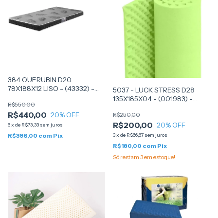
384 QUERUBIN D20
78X188X12 LISO - (43332) -
5037 - LUCK STRESS D28
ANJOS
135X185X04 - (001983) -
R$550,00
LUCKSPUMA
R$440,00
20
% OFF
R$250,00
R$200,00
20
% OFF
6
x
de
R$73,33
sem juros
3
x
de
R$66,67
sem juros
R$396,00
com
Pix
R$180,00
com
Pix
Só restam
3
em estoque!