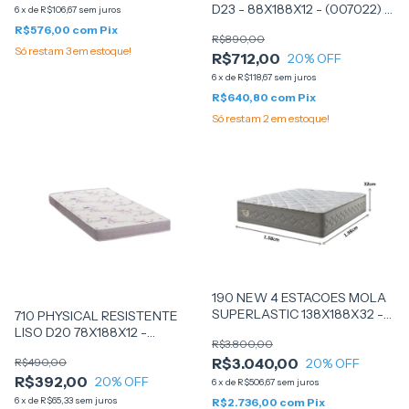
D23 - 88X188X12 - (007022) -
6
x
de
R$106,67
sem juros
LUCKSPUMA
R$576,00
com
Pix
R$890,00
Só restam
3
em estoque!
R$712,00
20
% OFF
6
x
de
R$118,67
sem juros
R$640,80
com
Pix
Só restam
2
em estoque!
190 NEW 4 ESTACOES MOLA
SUPERLASTIC 138X188X32 -
710 PHYSICAL RESISTENTE
(G14GB000511) - ECOFLEX
LISO D20 78X188X12 -
R$3.800,00
ORTOBOM
R$3.040,00
R$490,00
20
% OFF
R$392,00
20
% OFF
6
x
de
R$506,67
sem juros
6
x
de
R$65,33
sem juros
R$2.736,00
com
Pix