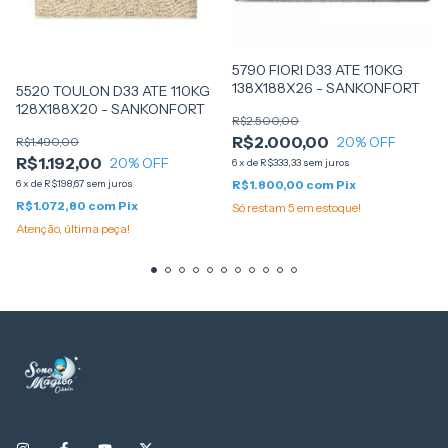
Tipo de Estrutura do Bloco de Espuma:
- D33
Suporte de Peso:
5790 FIORI D33 ATE 110KG
- 140kg
138X188X26 - SANKONFORT
5520 TOULON D33 ATE 110KG
Tipo de Conforto:
128X188X20 - SANKONFORT
R$2.500,00
- Firme:
R$2.000,00
20
% OFF
R$1.490,00
- Firme Semi-ortopédico
R$1.192,00
20
% OFF
6
x
de
R$333,33
sem juros
6
x
de
R$198,67
sem juros
R$1.800,00
com
Pix
R$1.072,80
com
Pix
Só restam
5
em estoque!
Atenção, última peça!