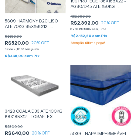
196 PROTEGE 138X188X22 -
AG80/D45 ATE 180KG -
SANKONFORT
R$2.990,00
5809 HARMONY D20 LISO
R$2.392,00
20
% OFF
ATE 70KG 88X188X12 -
6
x
de
R$398,67
sem juros
(544002) - ORTOBOM
R$2.152,80
com
Pix
R$650,00
R$520,00
20
% OFF
Atenção, última peça!
6
x
de
R$86,67
sem juros
R$468,00
com
Pix
3428 COALA D33 ATE 100KG
88X188X12 - TORAFLEX
R$800,00
R$640,00
20
% OFF
5039 - NAPA IMPERMEÁVEL