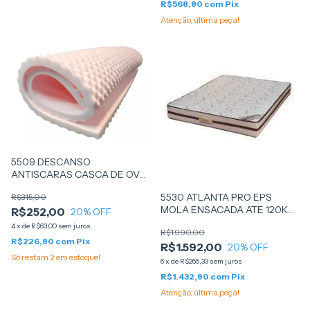
R$568,80
com
Pix
Atenção, última peça!
5509 DESCANSO
ANTISCARAS CASCA DE OVO
D33 88X188X06 -
5530 ATLANTA PRO EPS
R$315,00
SANKONFORT - (ROSA)
MOLA ENSACADA ATE 120KG
R$252,00
20
% OFF
158X198X22 - SUEDE BEGE -
4
x
de
R$63,00
sem juros
R$1.990,00
APOLO SPUMA
R$226,80
com
Pix
R$1.592,00
20
% OFF
Só restam
2
em estoque!
6
x
de
R$265,33
sem juros
R$1.432,80
com
Pix
Atenção, última peça!