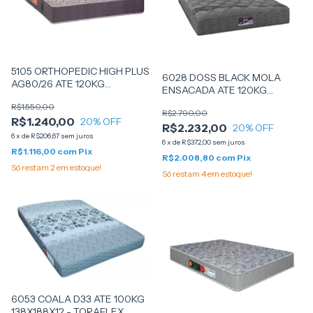
5105 ORTHOPEDIC HIGH PLUS
6028 DOSS BLACK MOLA
AG80/26 ATE 120KG
ENSACADA ATE 120KG
88X188X25 - SANKONFORT
138X188X30 - SANKONFORT
R$1.550,00
R$2.790,00
R$1.240,00
20
% OFF
R$2.232,00
20
% OFF
6
x
de
R$206,67
sem juros
6
x
de
R$372,00
sem juros
R$1.116,00
com
Pix
R$2.008,80
com
Pix
Só restam
2
em estoque!
Só restam
4
em estoque!
6053 COALA D33 ATE 100KG
138X188X12 - TORAFLEX