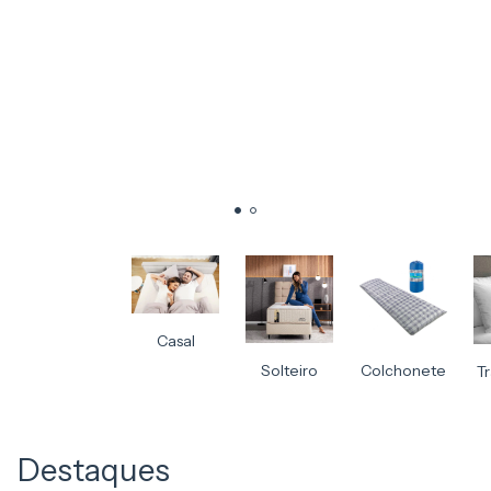
Casal
Solteiro
Colchonete
T
Destaques