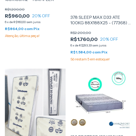
R$1.200,00
R$960,00
20
% OFF
378 SLEEP MAX D33 ATE
100KG 88X188X25 - (77368) -
6
x
de
R$160,00
sem juros
CASTOR
R$864,00
com
Pix
R$2.200,00
Atenção, última peça!
R$1.760,00
20
% OFF
6
x
de
R$293,33
sem juros
R$1.584,00
com
Pix
Só restam
5
em estoque!