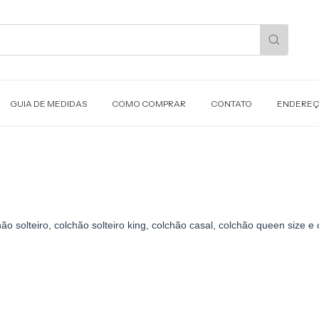
GUIA DE MEDIDAS
COMO COMPRAR
CONTATO
ENDERE
 solteiro, colchão solteiro king, colchão casal, colchão queen size e 