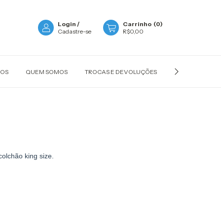
Login
/
Carrinho
(
0
)
Cadastre-se
R$0,00
ÇOS
QUEM SOMOS
TROCAS E DEVOLUÇÕES
POLÍTICA DE P
colchão king size.