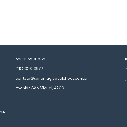
5511995506865
(11) 2026-3972
contato@sonomagicocolchoes.com.br
Avenida São Miguel, 4200
 de