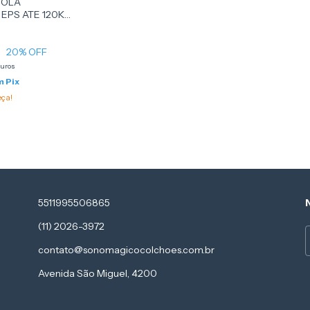
MOLA
EPS ATE 120KG
 D ANGELIS
0
20
% OFF
juros
m
Pix
eça!
5511995506865
(11) 2026-3972
contato@sonomagicocolchoes.com.br
Avenida São Miguel, 4200