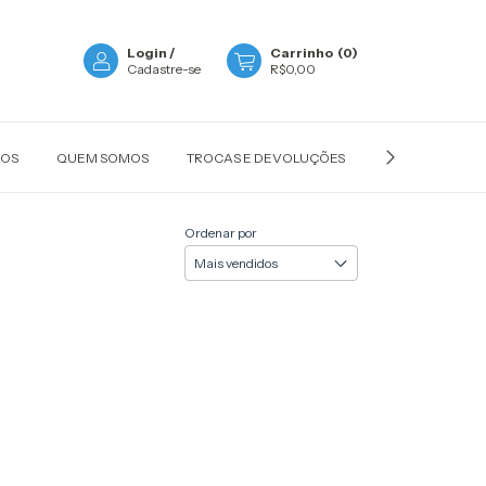
Login
/
Carrinho
(
0
)
Cadastre-se
R$0,00
ÇOS
QUEM SOMOS
TROCAS E DEVOLUÇÕES
POLÍTICA DE P
Ordenar por