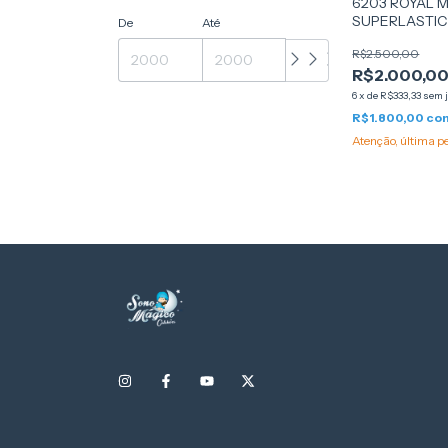
6203 ROYAL 
SUPERLASTIC 
De
Até
193X203X24 -
R$2.500,00
R$2.000,0
6
x
de
R$333,33
sem 
R$1.800,00
co
Atenção, última p