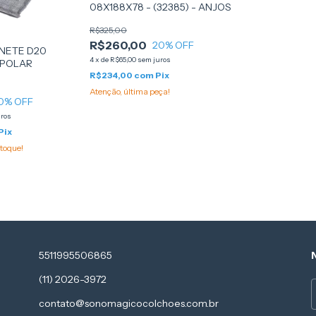
08X188X78 - (32385) - ANJOS
R$325,00
R$260,00
20
% OFF
NETE D20
4
x
de
R$65,00
sem juros
 POLAR
R$234,00
com
Pix
Atenção, última peça!
0
% OFF
uros
Pix
toque!
5511995506865
(11) 2026-3972
contato@sonomagicocolchoes.com.br