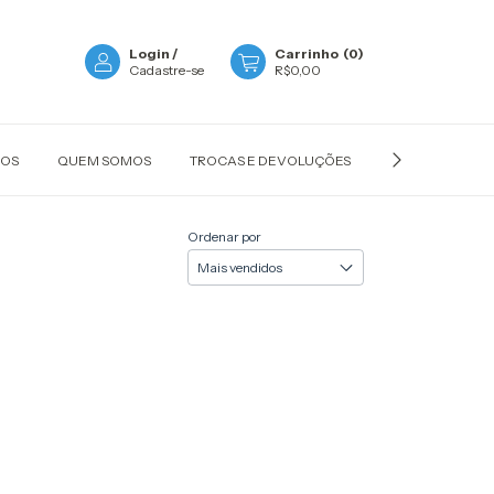
Login
/
Carrinho
(
0
)
Cadastre-se
R$0,00
ÇOS
QUEM SOMOS
TROCAS E DEVOLUÇÕES
POLÍTICA DE P
Ordenar por