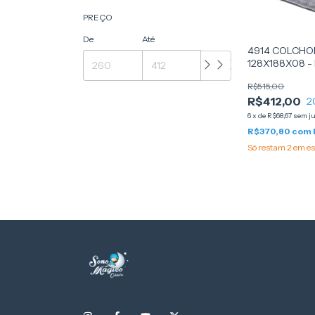
PREÇO
De
Até
4914 COLCHO
128X188X08 -
R$515,00
R$412,00
2
6
x
de
R$68,67
sem j
R$370,80
com
Só restam
2
em es