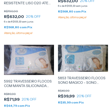
R$632,00
20
% OFF
RESISTENTE LISO D20 ATE
6
x
de
R$105,33
sem juros
50KG 128X188X12 - (PA51626)
R$790,00
R$568,80
com
Pix
- PROBEL
R$632,00
20
% OFF
Atenção, última peça!
6
x
de
R$105,33
sem juros
R$568,80
com
Pix
Atenção, última peça!
5853 TRAVESSEIRO FLOCOS
5992 TRAVESSEIRO FLOCOS
SONO MAGICO - SONO
COM MANTA SILICONADA
MACIO
SONO MAGICO 50x70 - SONO
R$49,99
R$89,99
MACIO
R$39,99
20
% OFF
R$71,99
20
% OFF
R$35,99
com
Pix
R$64,79
com
Pix