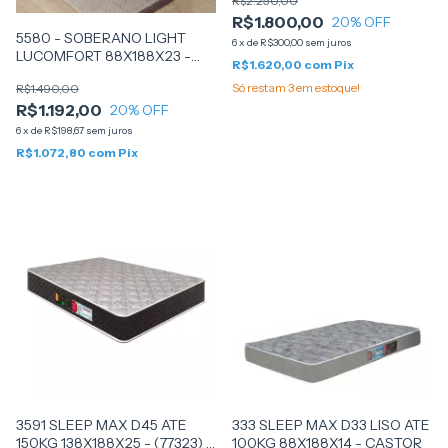
R$2.250,00
R$1.800,00
20
% OFF
5580 - SOBERANO LIGHT
6
x
de
R$300,00
sem juros
LUCOMFORT 88X188X23 -
R$1.620,00
com
Pix
LUFLEX
Só restam
3
em estoque!
R$1.490,00
R$1.192,00
20
% OFF
6
x
de
R$198,67
sem juros
R$1.072,80
com
Pix
3591 SLEEP MAX D45 ATE
333 SLEEP MAX D33 LISO ATE
150KG 138X188X25 - (77323) -
100KG 88X188X14 - CASTOR