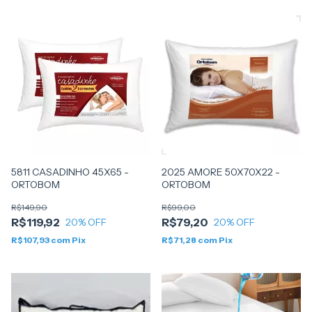
5811 CASADINHO 45X65 -
2025 AMORE 50X70X22 -
ORTOBOM
ORTOBOM
R$149,90
R$99,00
R$119,92
R$79,20
20
% OFF
20
% OFF
R$107,93
com
Pix
R$71,28
com
Pix