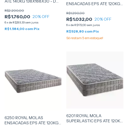
ATE 140KG 138X188X30 - D
ENSACADAS EPS ATE 120KG
ANGELIS
88X188X24 - D ANGELIS
R$2.200,00
R$1.290,00
R$1.760,00
20
% OFF
R$1.032,00
20
% OFF
6
x
de
R$293,33
sem juros
6
x
de
R$172,00
sem juros
R$1.584,00
com
Pix
R$928,80
com
Pix
Só restam
5
em estoque!
6201 ROYAL MOLA
6250 ROYAL MOLAS
SUPERLASTIC EPS ATE 120KG
ENSACADAS EPS ATE 120KG
88X188X24 - D ANGELIS
158X198X24 - DANGELIS