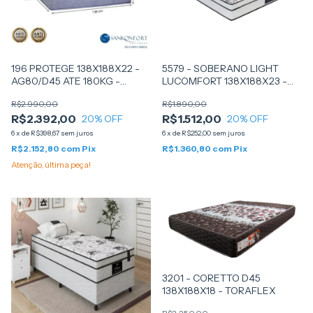
196 PROTEGE 138X188X22 -
5579 - SOBERANO LIGHT
AG80/D45 ATE 180KG -
LUCOMFORT 138X188X23 -
SANKONFORT
LUFLEX
R$2.990,00
R$1.890,00
R$2.392,00
R$1.512,00
20
% OFF
20
% OFF
6
x
de
R$398,67
sem juros
6
x
de
R$252,00
sem juros
R$2.152,80
com
Pix
R$1.360,80
com
Pix
Atenção, última peça!
3201 - CORETTO D45
138X188X18 - TORAFLEX