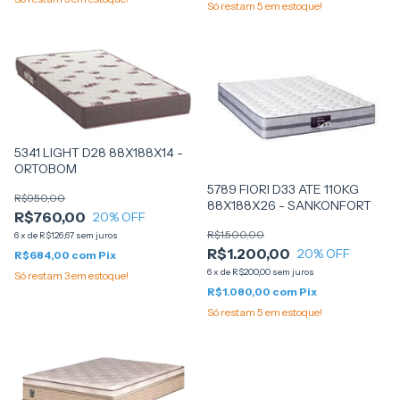
Só restam
5
em estoque!
5341 LIGHT D28 88X188X14 -
ORTOBOM
5789 FIORI D33 ATE 110KG
R$950,00
88X188X26 - SANKONFORT
R$760,00
20
% OFF
R$1.500,00
6
x
de
R$126,67
sem juros
R$1.200,00
20
% OFF
R$684,00
com
Pix
6
x
de
R$200,00
sem juros
Só restam
3
em estoque!
R$1.080,00
com
Pix
Só restam
5
em estoque!