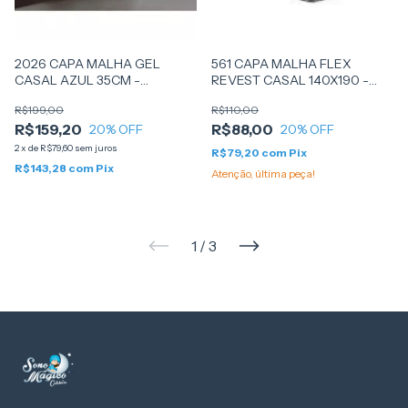
2026 CAPA MALHA GEL
561 CAPA MALHA FLEX
CASAL AZUL 35CM -
REVEST CASAL 140X190 -
BELCAPAS
(3035) - FIBRASCA
R$199,00
R$110,00
R$159,20
R$88,00
20
% OFF
20
% OFF
2
x
de
R$79,60
sem juros
R$79,20
com
Pix
R$143,28
com
Pix
Atenção, última peça!
1
/
3