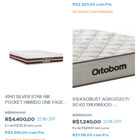
R$2.520,00
com
Pix
Só restam
2
em estoque!
4961 SILVER STAR AIR
6124 ROBUST AG80/D20 P/
POCKET HIBRIDO ONE FACE
90 KG 138X188X20 -
ATE 130KG 158X198X32 -
ORTOBOM
R$5.500,00
(62530) - CASTOR
R$1.550,00
R$4.400,00
20
% OFF
R$1.240,00
20
% OFF
6
x
de
R$733,33
sem juros
6
x
de
R$206,67
sem juros
R$3.960,00
com
Pix
R$1.116,00
com
Pix
Só restam
3
em estoque!