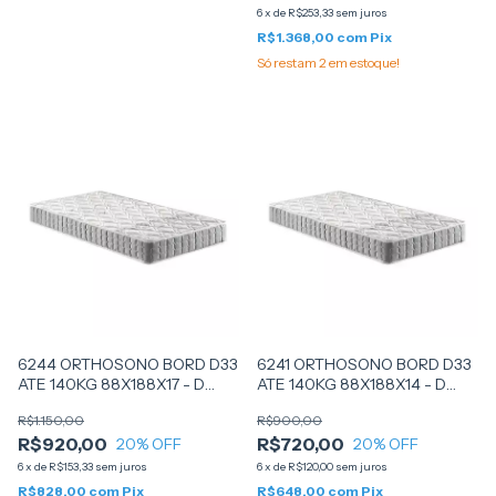
6
x
de
R$253,33
sem juros
R$1.368,00
com
Pix
Só restam
2
em estoque!
6244 ORTHOSONO BORD D33
6241 ORTHOSONO BORD D33
ATE 140KG 88X188X17 - D
ATE 140KG 88X188X14 - D
ANGELIS
ANGELIS
R$1.150,00
R$900,00
R$920,00
R$720,00
20
% OFF
20
% OFF
6
x
de
R$153,33
sem juros
6
x
de
R$120,00
sem juros
R$828,00
com
Pix
R$648,00
com
Pix