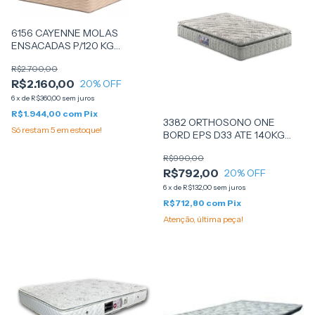
6156 CAYENNE MOLAS
ENSACADAS P/120 KG
138X188X33 - UMAFLEX
R$2.700,00
R$2.160,00
20
% OFF
6
x
de
R$360,00
sem juros
R$1.944,00
com
Pix
3382 ORTHOSONO ONE
Só restam
5
em estoque!
BORD EPS D33 ATE 140KG
88X188X22 - (48845) -
R$990,00
PILLOW TOP - ANJOS
R$792,00
20
% OFF
6
x
de
R$132,00
sem juros
R$712,80
com
Pix
Atenção, última peça!