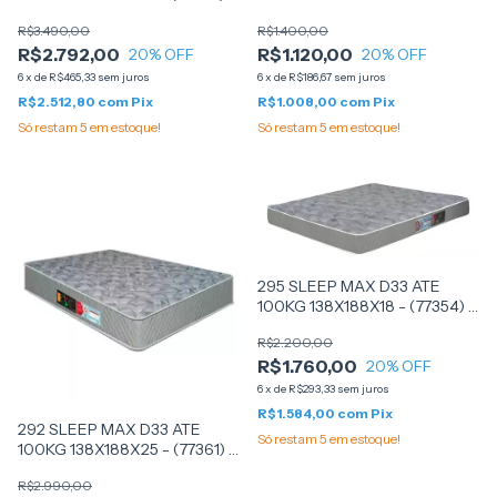
CASTOR
R$3.490,00
R$1.400,00
R$2.792,00
R$1.120,00
20
% OFF
20
% OFF
6
x
de
R$465,33
sem juros
6
x
de
R$186,67
sem juros
R$2.512,80
com
Pix
R$1.008,00
com
Pix
Só restam
5
em estoque!
Só restam
5
em estoque!
295 SLEEP MAX D33 ATE
100KG 138X188X18 - (77354) -
CASTOR
R$2.200,00
R$1.760,00
20
% OFF
6
x
de
R$293,33
sem juros
R$1.584,00
com
Pix
292 SLEEP MAX D33 ATE
Só restam
5
em estoque!
100KG 138X188X25 - (77361) -
CASTOR
R$2.990,00