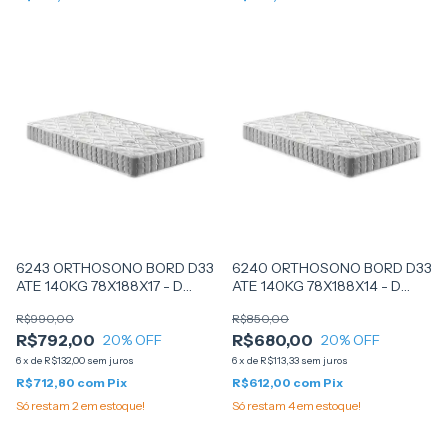
6243 ORTHOSONO BORD D33
6240 ORTHOSONO BORD D33
ATE 140KG 78X188X17 - D
ATE 140KG 78X188X14 - D
ANGELIS
ANGELIS
R$990,00
R$850,00
R$792,00
R$680,00
20
% OFF
20
% OFF
6
x
de
R$132,00
sem juros
6
x
de
R$113,33
sem juros
R$712,80
com
Pix
R$612,00
com
Pix
Só restam
2
em estoque!
Só restam
4
em estoque!