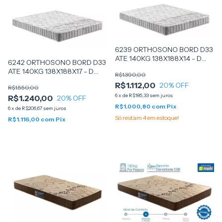
6239 ORTHOSONO BORD D33
ATE 140KG 138X188X14 - D
6242 ORTHOSONO BORD D33
ANGELIS
ATE 140KG 138X188X17 - D
R$1.390,00
ANGELIS
R$1.112,00
20
% OFF
R$1.550,00
6
x
de
R$185,33
sem juros
R$1.240,00
20
% OFF
R$1.000,80
com
Pix
6
x
de
R$206,67
sem juros
Só restam
4
em estoque!
R$1.116,00
com
Pix