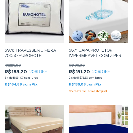
5978 TRAVESSEIRO FIBRA
5871 CAPA PROTETOR
70X50 EUROHOTEL
IMPERMEAVEL COM ZIPER
(10220276) -
SOLTEIRO 30CM - NILCE
R$229,00
R$189,00
MASTERCONFORT
R$183,20
R$151,20
20
% OFF
20
% OFF
3
x
de
R$61,07
sem juros
2
x
de
R$75,60
sem juros
R$164,88
com
Pix
R$136,08
com
Pix
Só restam
3
em estoque!