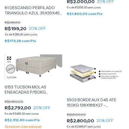
R$2.000,00
20
% OFF
81 DESCANSO PERFILADO
6
x
de
R$333,33
sem juros
TRIANGULO AZUL 35X55X45
R$1.800,00
com
Pix
- (010410035055453) - -
R$249,00
SANKONFORT
R$199,20
20
% OFF
3
x
de
R$66,40
sem juros
R$179,28
com
Pix
6153 TUCSON MOLAS
ENSACADAS P/150KG
138X188X32 - SEALY
5503 BORDEAUX D45 ATE
R$3.490,00
150KG 138X188X27 -
R$2.792,00
20
% OFF
SANKONFORT
6
x
de
R$465,33
sem juros
R$3.500,00
R$2.512,80
com
Pix
R$2.800,00
20
% OFF
Só restam
4
em estoque!
6
x
de
R$466,67
sem juros