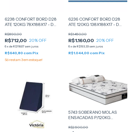
6238 CONFORT BORD D28
6236 CONFORT BORD D28
ATE 120KG 78X188X17 - D
ATE 120KG 138X188X17 - D
ANGELIS
ANGELIS
R$890,00
R$1.450,00
R$712,00
R$1.160,00
20
% OFF
20
% OFF
6
x
de
R$118,67
sem juros
6
x
de
R$193,33
sem juros
R$640,80
com
Pix
R$1.044,00
com
Pix
Só restam
3
em estoque!
5743 SOBERANO MOLAS
ENSACADAS P/120KG
158X198X23 - LUFLEX
R$2.500,00