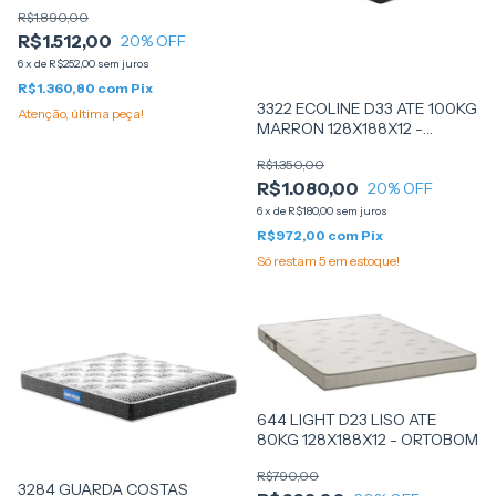
R$1.890,00
R$1.512,00
20
% OFF
6
x
de
R$252,00
sem juros
R$1.360,80
com
Pix
3322 ECOLINE D33 ATE 100KG
Atenção, última peça!
MARRON 128X188X12 -
(L10ECLO0404) - ECOFLEX
R$1.350,00
R$1.080,00
20
% OFF
6
x
de
R$180,00
sem juros
R$972,00
com
Pix
Só restam
5
em estoque!
644 LIGHT D23 LISO ATE
80KG 128X188X12 - ORTOBOM
R$790,00
3284 GUARDA COSTAS