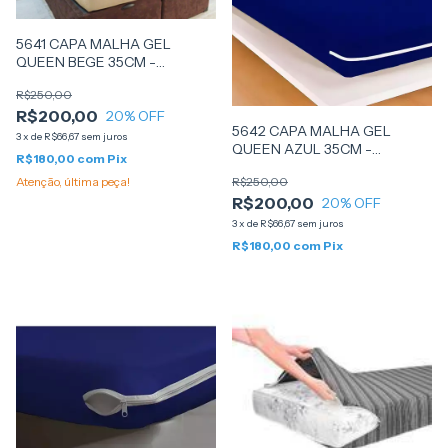
5641 CAPA MALHA GEL
QUEEN BEGE 35CM -
BELCAPAS
R$250,00
R$200,00
20
% OFF
5642 CAPA MALHA GEL
3
x
de
R$66,67
sem juros
QUEEN AZUL 35CM -
R$180,00
com
Pix
BELCAPAS
Atenção, última peça!
R$250,00
R$200,00
20
% OFF
3
x
de
R$66,67
sem juros
R$180,00
com
Pix