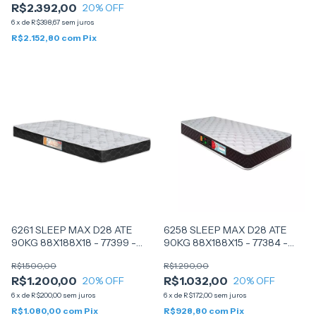
R$2.392,00
20
% OFF
6
x
de
R$398,67
sem juros
R$2.152,80
com
Pix
6261 SLEEP MAX D28 ATE
6258 SLEEP MAX D28 ATE
90KG 88X188X18 - 77399 -
90KG 88X188X15 - 77384 -
CASTOR
CASTOR
R$1.500,00
R$1.290,00
R$1.200,00
R$1.032,00
20
% OFF
20
% OFF
6
x
de
R$200,00
sem juros
6
x
de
R$172,00
sem juros
R$1.080,00
com
Pix
R$928,80
com
Pix