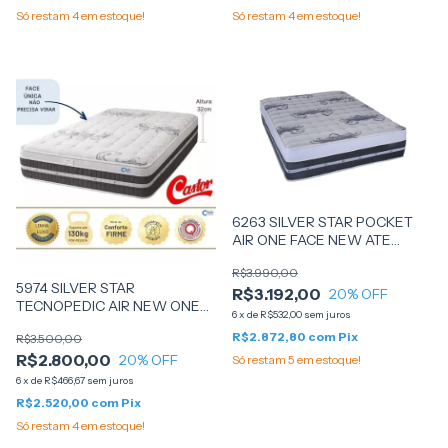
Só restam
4
em estoque!
Só restam
4
em estoque!
6263 SILVER STAR POCKET
AIR ONE FACE NEW ATE
120KG 138x188X32 -(62445) -
R$3.990,00
CASTOR
5974 SILVER STAR
R$3.192,00
20
% OFF
TECNOPEDIC AIR NEW ONE
6
x
de
R$532,00
sem juros
FACE ATE 130 KG 138X188X32
R$2.872,80
com
Pix
R$3.500,00
(62602)- CASTOR
R$2.800,00
20
% OFF
Só restam
5
em estoque!
6
x
de
R$466,67
sem juros
R$2.520,00
com
Pix
Só restam
4
em estoque!