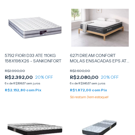
5792 FIORI D33 ATE 110KG
6271 DREAM CONFORT
158X198X26 - SANKONFORT
MOLAS ENSACADAS EPS ATE
120KG 158X198X30 -
R$2.990,00
R$2.600,00
PILLOWTEX
R$2.392,00
R$2.080,00
20
% OFF
20
% OFF
6
x
de
R$398,67
sem juros
6
x
de
R$346,67
sem juros
R$2.152,80
com
Pix
R$1.872,00
com
Pix
Só restam
3
em estoque!