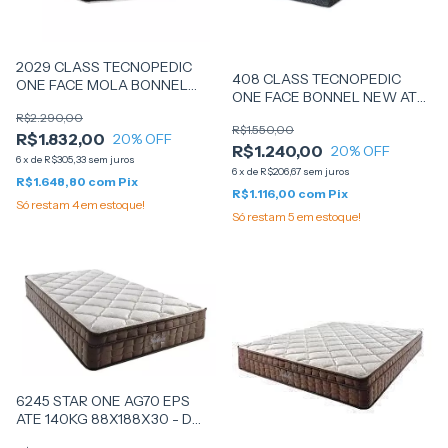
2029 CLASS TECNOPEDIC
408 CLASS TECNOPEDIC
ONE FACE MOLA BONNEL
ONE FACE BONNEL NEW ATE
NEW ATE 100KG 138X188X25
100KG 88X188X25 - CASTOR
R$2.290,00
- 78284 - CASTOR
R$1.550,00
R$1.832,00
20
% OFF
R$1.240,00
20
% OFF
6
x
de
R$305,33
sem juros
6
x
de
R$206,67
sem juros
R$1.648,80
com
Pix
R$1.116,00
com
Pix
Só restam
4
em estoque!
Só restam
5
em estoque!
6245 STAR ONE AG70 EPS
ATE 140KG 88X188X30 - D
ANGELIS