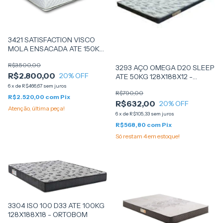
3421 SATISFACTION VISCO
MOLA ENSACADA ATE 150KG
BEGE 138X188X36 - (6863) -
R$3.500,00
LUCKSPUMA
3293 AÇO OMEGA D20 SLEEP
R$2.800,00
20
% OFF
ATE 50KG 128X188X12 -
VALLE
6
x
de
R$466,67
sem juros
R$790,00
R$2.520,00
com
Pix
R$632,00
20
% OFF
Atenção, última peça!
6
x
de
R$105,33
sem juros
R$568,80
com
Pix
Só restam
4
em estoque!
3304 ISO 100 D33 ATE 100KG
128X188X18 - ORTOBOM