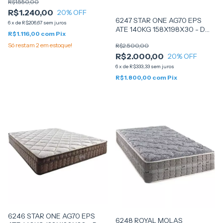
R$1.550,00
R$1.240,00
20
% OFF
6247 STAR ONE AG70 EPS
6
x
de
R$206,67
sem juros
ATE 140KG 158X198X30 - D
R$1.116,00
com
Pix
ANGELIS
Só restam
2
em estoque!
R$2.500,00
R$2.000,00
20
% OFF
6
x
de
R$333,33
sem juros
R$1.800,00
com
Pix
6246 STAR ONE AG70 EPS
6248 ROYAL MOLAS