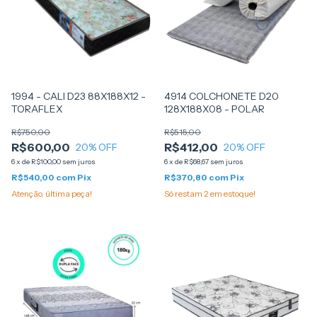
1994 - CALI D23 88X188X12 -
4914 COLCHONETE D20
TORAFLEX
128X188X08 - POLAR
R$750,00
R$515,00
R$600,00
R$412,00
20
% OFF
20
% OFF
6
x
de
R$100,00
sem juros
6
x
de
R$68,67
sem juros
R$540,00
com
Pix
R$370,80
com
Pix
Atenção, última peça!
Só restam
2
em estoque!