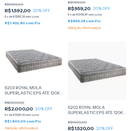
R$1.199,00
R$1.990,00
R$959,20
20
% OFF
R$1.592,00
20
% OFF
6
x
de
R$159,87
sem juros
6
x
de
R$265,33
sem juros
R$863,28
com
Pix
R$1.432,80
com
Pix
Atenção, última peça!
6203 ROYAL MOLA
SUPERLASTIC EPS ATE 120KG
193X203X24 - D ANGELIS
R$2.500,00
6202 ROYAL MOLA
R$2.000,00
20
% OFF
SUPERLASTIC EPS ATE 120KG
6
x
de
R$333,33
sem juros
158x198x24 - D ANGELIS
R$1.800,00
com
Pix
R$1.900,00
R$1.520,00
20
% OFF
Atenção, última peça!