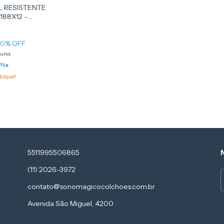
L RESISTENTE
188X12 -
20
% OFF
juros
Pix
toque!
5511995506865
(11) 2026-3972
contato@sonomagicocolchoes.com.br
Avenida São Miguel, 4200