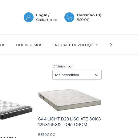
Login
/
Carrinho
(
0
)
Cadastre-se
R$0,00
ÇOS
QUEM SOMOS
TROCAS E DEVOLUÇÕES
POLÍTICA DE P
Ordenar por
644 LIGHT D23 LISO ATE 80KG
128X188X12 - ORTOBOM
R$790,00