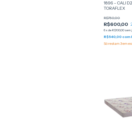
1896 - CALI D
TORAFLEX
R$750,00
R$600,00
6
x
de
R$100,00
sem 
R$540,00
com
Só restam
3
em es