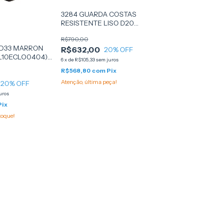
3284 GUARDA COSTAS
RESISTENTE LISO D20
128X188X12 - (PA51626) -
R$790,00
PROBEL
 D33 MARRON
R$632,00
20
% OFF
(L10ECLO0404) -
6
x
de
R$105,33
sem juros
R$568,80
com
Pix
Atenção, última peça!
20
% OFF
uros
Pix
toque!