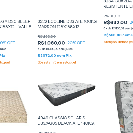
3284 GUARDA
RESISTENTE L
50KG 128X188X
R$790,00
PROBEL
EGA D20 SLEEP
3322 ECOLINE D33 ATE 100KG
R$632,00
2
X188X12 - VALLE
MARRON 128X188X12 -
6
x
de
R$105,33
sem j
(L10ECLO0404) - ECOFLEX
R$568,80
com
R$1.350,00
Atenção, última pe
R$1.080,00
20
% OFF
20
% OFF
juros
6
x
de
R$180,00
sem juros
Pix
R$972,00
com
Pix
toque!
Só restam
5
em estoque!
4949 CLASSIC SOLARIS
D33/AG65 BLACK ATE 140KG
128X188X16 - (18014041 -
R$1.250,00