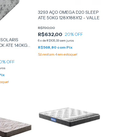
3293 AÇO OMEGA D20 SLEEP
ATE 50KG 128X188X12 - VALLE
R$790,00
R$632,00
20
% OFF
 SOLARIS
6
x
de
R$105,33
sem juros
CK ATE 140KG
R$568,80
com
Pix
18014038) -
Só restam
4
em estoque!
0
% OFF
uros
Pix
oque!