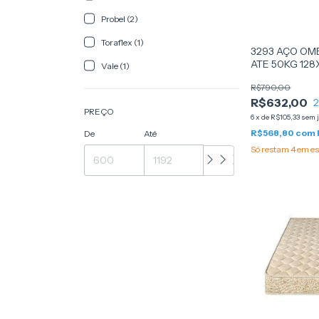
Probel (2)
Toraflex (1)
3293 AÇO OM
ATE 50KG 128
Vale (1)
R$790,00
R$632,00
PREÇO
6
x
de
R$105,33
sem 
R$568,80
com
De
Até
Só restam
4
em es