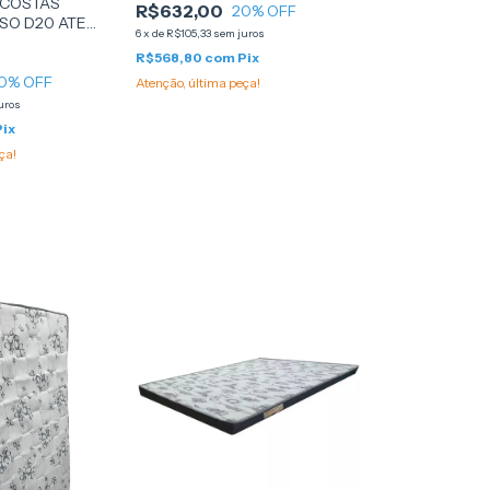
 COSTAS
R$632,00
20
% OFF
ISO D20 ATE
6
x
de
R$105,33
sem juros
12 - (PA51626) -
R$568,80
com
Pix
0
% OFF
Atenção, última peça!
uros
Pix
ça!