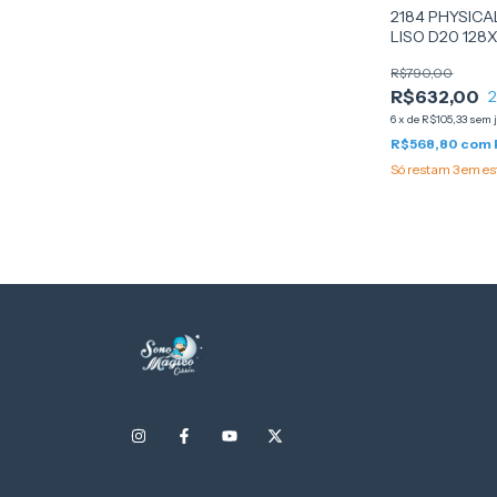
2184 PHYSICA
LISO D20 128X
ORTOBOM
R$790,00
R$632,00
6
x
de
R$105,33
sem 
R$568,80
com
Só restam
3
em es