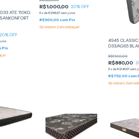
GLOBAL FLEX
R$1.000,00
20
% OFF
D33 ATE 110KG
6
x
de
R$166,67
sem juros
- SANKONFORT
R$900,00
com
Pix
Só restam
2
em estoque!
20
% OFF
4945 CLASSIC
juros
D33/AG65 BLA
m
Pix
128X188X14 - (
eça!
R$1.100,00
GLOBAL FLEX
R$880,00
2
6
x
de
R$146,67
sem j
R$792,00
com
Só restam
3
em est