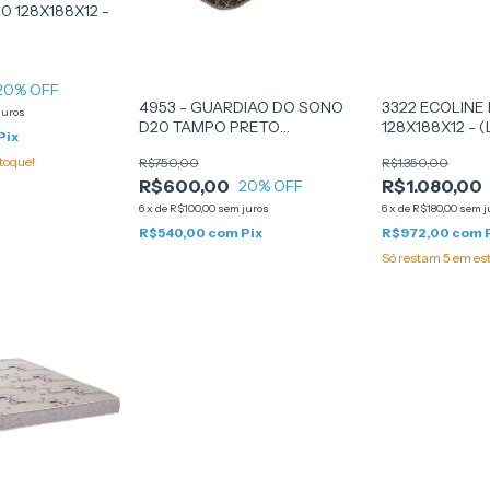
20 128X188X12 -
20
% OFF
4953 - GUARDIAO DO SONO
3322 ECOLINE
juros
D20 TAMPO PRETO
128X188X12 - 
Pix
12X188X128 (180011073) -
ECOFLEX
toque!
R$750,00
R$1.350,00
GLOBAL FLEX
R$600,00
R$1.080,00
20
% OFF
6
x
de
R$100,00
sem juros
6
x
de
R$180,00
sem j
R$540,00
com
Pix
R$972,00
com
Só restam
5
em es