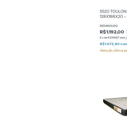
5520 TOULON 
128X188X20 
R$1.490,00
R$1.192,00
6
x
de
R$198,67
sem 
R$1.072,80
co
Atenção, última p